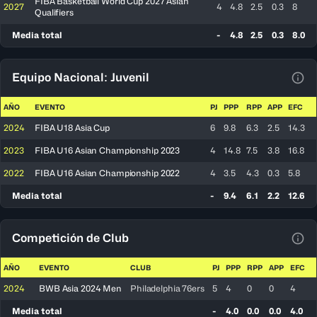
FIBA Basketball World Cup 2027 Asian
2027
4
4.8
2.5
0.3
8
Qualifiers
Media total
-
4.8
2.5
0.3
8.0
Equipo Nacional: Juvenil
Ver 
AÑO
EVENTO
PJ
PPP
RPP
APP
EFC
2024
FIBA U18 Asia Cup
6
9.8
6.3
2.5
14.3
2023
FIBA U16 Asian Championship 2023
4
14.8
7.5
3.8
16.8
2022
FIBA U16 Asian Championship 2022
4
3.5
4.3
0.3
5.8
Media total
-
9.4
6.1
2.2
12.6
Competición de Club
Ver 
AÑO
EVENTO
CLUB
PJ
PPP
RPP
APP
EFC
2024
BWB Asia 2024 Men
Philadelphia 76ers
5
4
0
0
4
Media total
-
4.0
0.0
0.0
4.0