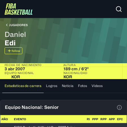
JUGADORES
Daniel
Edi
follow
FECHA DE NACIMIENTO
ALTURA
3 abr 2007
189 cm / 6'2"
EQUIPO NACIONAL
NACIONALIDAD
KOR
KOR
Estadísticas de carrera
Logros
Noticia
Fotos
Videos
Equipo Nacional: Senior
Ver 
AÑO
EVENTO
PJ
PPP
RPP
APP
EFC