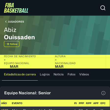
JUGADORES
Abiz
Ouissaden
follow
FECHA DE NACIMIENTO
ALTURA
-
-
EQUIPO NACIONAL
NACIONALIDAD
MAR
MAR
Estadísticas de carrera
Logros
Noticia
Fotos
Videos
Equipo Nacional: Senior
Ver 
AÑO
EVENTO
PJ
PPP
RPP
APP
EFC