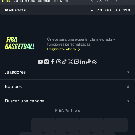
1993
African Championship for Men
4
7.3
0
0
11
Media total
-
7.3
0.0
0.0
11.0
Únete para una experiencia mejorada y
funciones personalizadas
Regístrate ahora
Jugadores
Equipos
Buscar una cancha
FIBA Partners