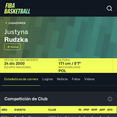
JUGADORES
Justyna
Rudzka
follow
FECHA DE NACIMIENTO
ALTURA
24 dic 2000
171 cm / 5'7"
EQUIPO NACIONAL
NACIONALIDAD
POL
Estadísticas de carrera
Logros
Noticia
Fotos
Videos
Competición de Club
Ver 
AÑO
EVENTO
CLUB
PJ
PPP
RPP
APP
EFC