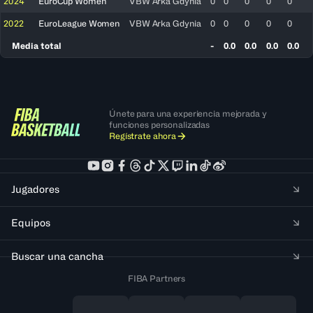
2024
EuroCup Women
VBW Arka Gdynia
0
0
0
0
0
2022
EuroLeague Women
VBW Arka Gdynia
0
0
0
0
0
Media total
-
0.0
0.0
0.0
0.0
Únete para una experiencia mejorada y
funciones personalizadas
Regístrate ahora
Jugadores
Equipos
Buscar una cancha
FIBA Partners