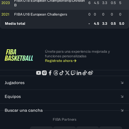
FIBA U18 European Championship Division
2023
6
4.5
3.3
0.5
5
B
2021
FIBA U16 European Challengers
0
0
0
0
0
Media total
-
4.5
3.3
0.5
5.0
Únete para una experiencia mejorada y
funciones personalizadas
Regístrate ahora
Jugadores
Equipos
Buscar una cancha
FIBA Partners