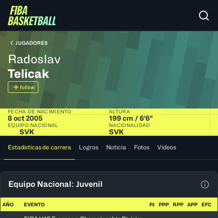
JUGADORES
Radoslav
Telicak
follow
FECHA DE NACIMIENTO
ALTURA
8 oct 2005
199 cm / 6'6"
EQUIPO NACIONAL
NACIONALIDAD
SVK
SVK
Estadísticas de carrera
Logros
Noticia
Fotos
Videos
Equipo Nacional: Juvenil
Ver 
AÑO
EVENTO
PJ
PPP
RPP
APP
EFC