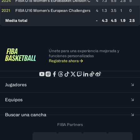
2024
FIBA U18 Women's EuroBasket Division C
4
7.3
5.5
2.8
5
2021
FIBA U16 Women's European Challengers
4
1.3
3.5
1
0
Media total
-
4.3
4.5
1.9
2.5
Únete para una experiencia mejorada y
funciones personalizadas
Regístrate ahora
Jugadores
Equipos
Buscar una cancha
FIBA Partners