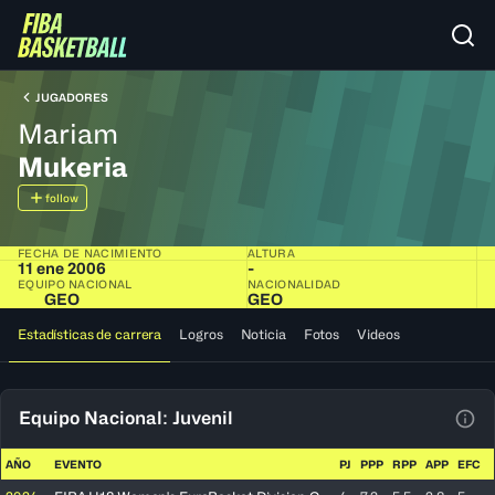
JUGADORES
Mariam
Mukeria
follow
FECHA DE NACIMIENTO
ALTURA
11 ene 2006
-
EQUIPO NACIONAL
NACIONALIDAD
GEO
GEO
Estadísticas de carrera
Logros
Noticia
Fotos
Videos
Equipo Nacional: Juvenil
Ver 
AÑO
EVENTO
PJ
PPP
RPP
APP
EFC