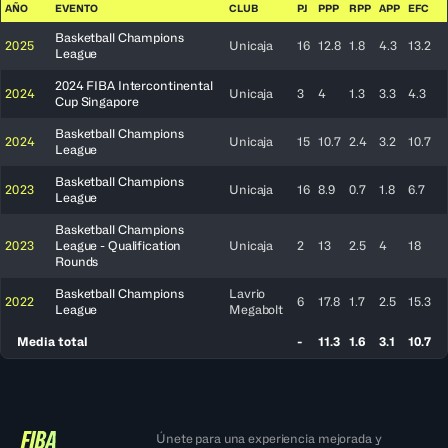
AÑO
EVENTO
CLUB
PJ
PPP
RPP
APP
EFC
Basketball Champions
2025
Unicaja
16
12.8
1.8
4.3
13.2
League
2024 FIBA Intercontinental
2024
Unicaja
3
4
1.3
3.3
4.3
Cup Singapore
Basketball Champions
2024
Unicaja
15
10.7
2.4
3.2
10.7
League
Basketball Champions
2023
Unicaja
16
8.9
0.7
1.8
6.7
League
Basketball Champions
2023
League - Qualification
Unicaja
2
13
2.5
4
18
Rounds
Basketball Champions
Lavrio
2022
6
17.8
1.7
2.5
15.3
League
Megabolt
Media total
-
11.3
1.6
3.1
10.7
Únete para una experiencia mejorada y