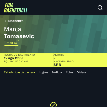
JUGADORES
Manja
Tomasevic
follow
FECHA DE NACIMIENTO
ALTURA
12 ago 1999
-
EQUIPO NACIONAL
NACIONALIDAD
SRB
Estadísticas de carrera
Logros
Noticia
Fotos
Videos