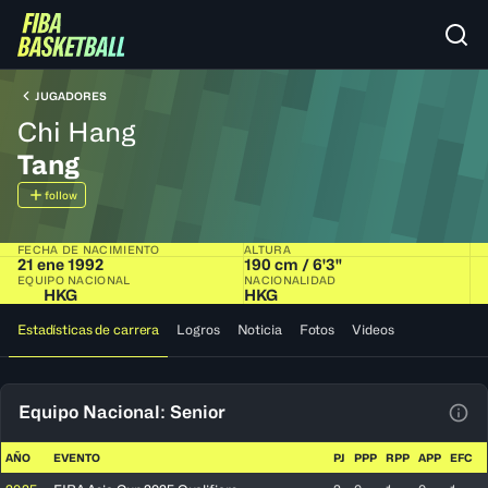
JUGADORES
Chi Hang
Tang
follow
FECHA DE NACIMIENTO
ALTURA
21 ene 1992
190 cm / 6'3"
EQUIPO NACIONAL
NACIONALIDAD
HKG
HKG
Estadísticas de carrera
Logros
Noticia
Fotos
Videos
Equipo Nacional: Senior
Ver 
AÑO
EVENTO
PJ
PPP
RPP
APP
EFC