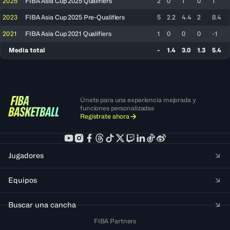
2025
FIBA Asia Cup 2025 Qualifiers
2
0
1
0
1
2023
FIBA Asia Cup 2025 Pre-Qualifiers
5
2.2
4.4
2
8.4
2021
FIBA Asia Cup 2021 Qualifiers
1
0
0
0
-1
Media total
-
1.4
3.0
1.3
5.4
Únete para una experiencia mejorada y
funciones personalizadas
Regístrate ahora
Jugadores
Equipos
Buscar una cancha
FIBA Partners