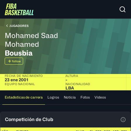
JUGADORES
Mohamed Saad
Mohamed
Bousbia
follow
FECHA DE NACIMIENTO
ALTURA
23 ene 2001
-
EQUIPO NACIONAL
NACIONALIDAD
LBA
Estadísticas de carrera
Logros
Noticia
Fotos
Videos
Competición de Club
Ver 