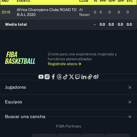
AÑO
EVENTO
CLUB
PJ
PPP
RPP
APP
EFC
Africa Champions Clubs ROAD TO
Al
2019
0
0
0
0
0
B.A.L 2020
Naser
Media total
-
0.0
0.0
0.0
0.0
Únete para una experiencia mejorada y
funciones personalizadas
Regístrate ahora
Jugadores
Equipos
Buscar una cancha
FIBA Partners