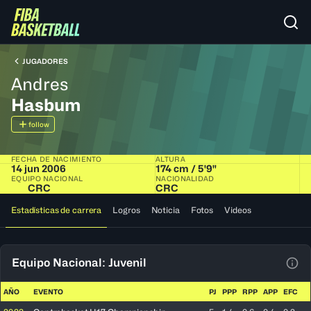
JUGADORES
Andres
Hasbum
follow
FECHA DE NACIMIENTO
ALTURA
14 jun 2006
174 cm / 5'9"
EQUIPO NACIONAL
NACIONALIDAD
CRC
CRC
Estadísticas de carrera
Logros
Noticia
Fotos
Videos
Equipo Nacional: Juvenil
Ver 
AÑO
EVENTO
PJ
PPP
RPP
APP
EFC