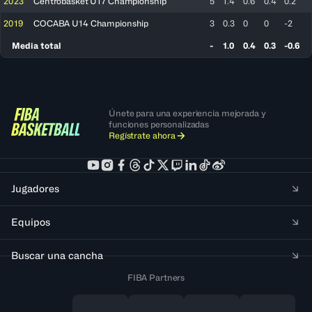
2023
Centrobasket U17 Championship
5
1.4
0.6
0.4
0.2
2019
COCABA U14 Championship
3
0.3
0
0
-2
Media total
-
1.0
0.4
0.3
-0.6
Únete para una experiencia mejorada y
funciones personalizadas
Regístrate ahora
Jugadores
Equipos
Buscar una cancha
FIBA Partners