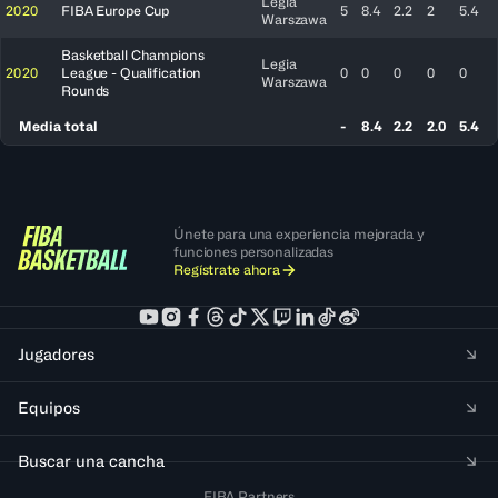
Legia
2020
FIBA Europe Cup
5
8.4
2.2
2
5.4
Warszawa
Basketball Champions
Legia
2020
League - Qualification
0
0
0
0
0
Warszawa
Rounds
Media total
-
8.4
2.2
2.0
5.4
Únete para una experiencia mejorada y
funciones personalizadas
Regístrate ahora
Jugadores
Equipos
Buscar una cancha
FIBA Partners