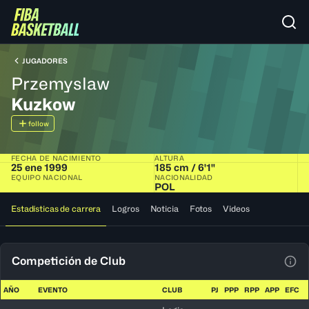
JUGADORES
Przemyslaw
Kuzkow
follow
FECHA DE NACIMIENTO
ALTURA
25 ene 1999
185 cm / 6'1"
EQUIPO NACIONAL
NACIONALIDAD
POL
Estadísticas de carrera
Logros
Noticia
Fotos
Videos
Competición de Club
Ver 
AÑO
EVENTO
CLUB
PJ
PPP
RPP
APP
EFC