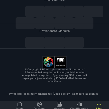
Proveedores Globales
© Copyright FIBA All rights reserved. No portion of
FIBA.basketball may be duplicated, redistributed or
manipulated in any form. By accessing FIBA.basketball
pages, you agree to abide by FIBA.basketball terms and
conditions
Privacidad
Términos y condiciones
Cookie policy
Configure las cookies
Inicio
Partidos
Noticias
Clasificación
Más