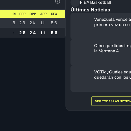
FIBA Basketball
Ver la leyenda
Últimas Noticias
PJ
PPP
RPP
APP
EFC
Venezuela vence a 
8
2.8
2.4
1.1
5.6
primera vez en su 
clasifica al FIBA 
-
2.8
2.4
1.1
5.6
Femenino 2027
Cinco partidos im
la Ventana 4
VOTA: ¿Cuáles equ
quedarán con los ú
cupos al FIBA Am
Femenino 2027?
VER TODAS LAS NOTICI