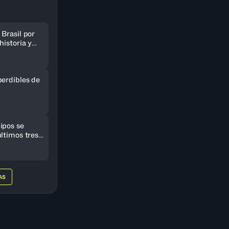
Brasil por
historia y
AmeriCup
perdibles de
ipos se
ltimos tres
eriCup
AS