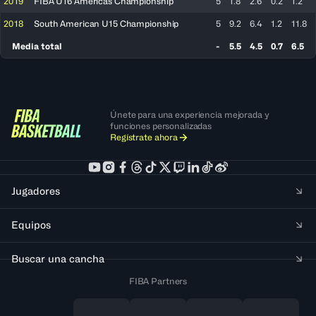
2019
FIBA U16 Americas Championship
5
1.8
2.6
0.2
1.2
2018
South American U15 Championship
5
9.2
6.4
1.2
11.8
Media total
-
5.5
4.5
0.7
6.5
Únete para una experiencia mejorada y
funciones personalizadas
Regístrate ahora
Jugadores
Equipos
Buscar una cancha
FIBA Partners