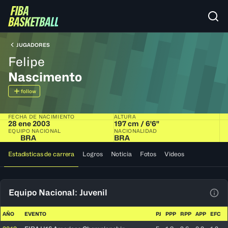
JUGADORES
Felipe
Nascimento
follow
FECHA DE NACIMIENTO
ALTURA
28 ene 2003
197 cm / 6'6"
EQUIPO NACIONAL
NACIONALIDAD
BRA
BRA
Estadísticas de carrera
Logros
Noticia
Fotos
Videos
Equipo Nacional: Juvenil
Ver 
AÑO
EVENTO
PJ
PPP
RPP
APP
EFC