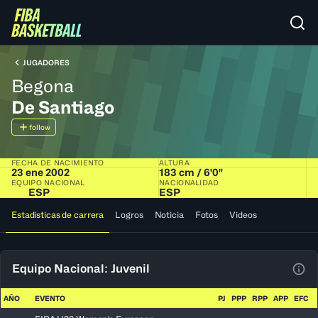
JUGADORES
Begona
De Santiago
follow
FECHA DE NACIMIENTO
ALTURA
23 ene 2002
183 cm / 6'0"
EQUIPO NACIONAL
NACIONALIDAD
ESP
ESP
Estadísticas de carrera
Logros
Noticia
Fotos
Videos
Equipo Nacional: Juvenil
Ver 
AÑO
EVENTO
PJ
PPP
RPP
APP
EFC