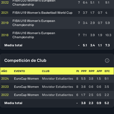
FIBA U20 Women's European
2022
7
6.4
5.1
1
9.1
Championship
2021
FIBA U19 Women's Basketball World Cup
7
3.7
1.7
0.7
4
FIBA U18 Women's European
2019
7
3.4
2.9
0.7
5.9
Championship
FIBA U16 Women's European
2018
7
7.1
3.9
1.9
10.3
Championship
Media total
-
5.1
3.4
1.1
7.3
Competición de Club
Ver 
AÑO
EVENTO
CLUB
PJ
PPP
RPP
APP
EFC
2024
EuroCup Women
Movistar Estudiantes
8
5.5
3.8
1.5
9.1
2023
EuroCup Women
Movistar Estudiantes
8
3.6
0.6
0.6
3.5
2022
EuroCup Women
Movistar Estudiantes
6
1.7
2.5
0.5
2.2
Media total
-
3.8
2.3
0.9
5.2