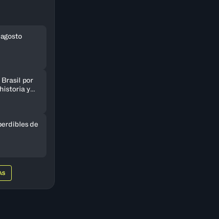
 agosto
Brasil por
historia y
AmeriCup
perdibles de
AS