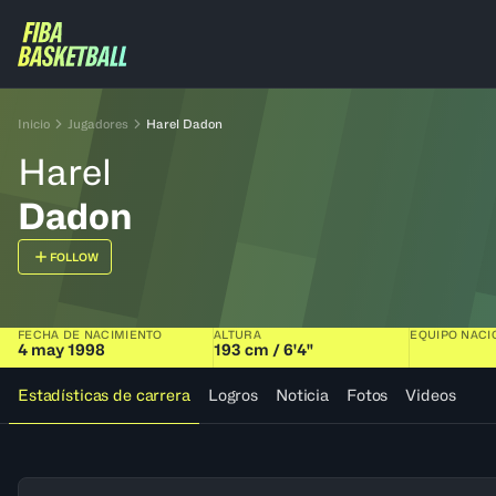
Inicio
Jugadores
Harel Dadon
Harel
Dadon
FOLLOW
FECHA DE NACIMIENTO
ALTURA
EQUIPO NACI
4 may 1998
193 cm / 6'4"
Estadísticas de carrera
Logros
Noticia
Fotos
Videos