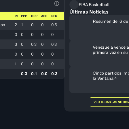
FIBA Basketball
Ver la leyenda
Últimas Noticias
PJ
PPP
RPP
APP
EFC
Resumen del 6 de
lon
2
1
0
0
0.5
0
0
0
0
0
3
0
0.3
0
0.3
Venezuela vence a 
primera vez en su 
0
0
0
0
0
clasifica al FIBA 
Femenino 2027
1
0
0
0
0
Cinco partidos im
-
0.3
0.1
0.0
0.3
la Ventana 4
VER TODAS LAS NOTICI