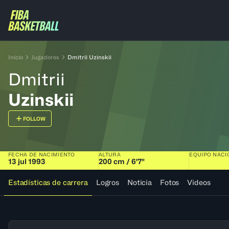
Inicio
Jugadores
Dmitrii Uzinskii
Dmitrii
Uzinskii
FOLLOW
FECHA DE NACIMIENTO
ALTURA
EQUIPO NACI
13 jul 1993
200 cm / 6'7"
Estadísticas de carrera
Logros
Noticia
Fotos
Videos