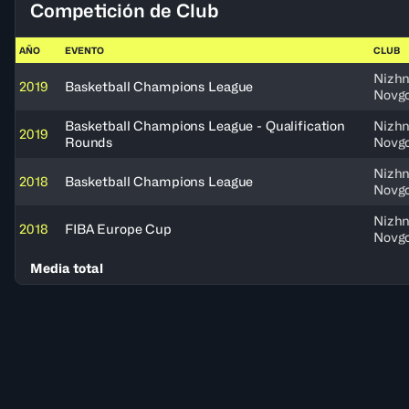
Competición de Club
AÑO
EVENTO
CLUB
Nizh
2019
Basketball Champions League
Novg
Basketball Champions League - Qualification
Nizh
2019
Rounds
Novg
Nizh
2018
Basketball Champions League
Novg
Nizh
2018
FIBA Europe Cup
Novg
Media total