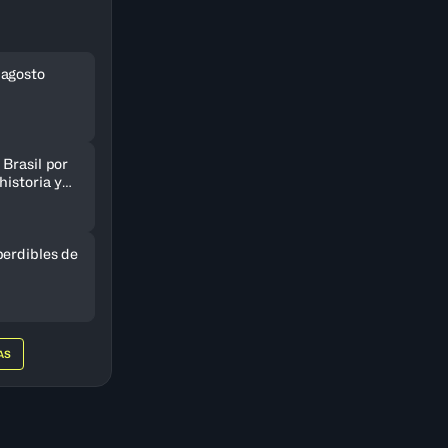
 agosto
Brasil por
historia y
AmeriCup
perdibles de
AS