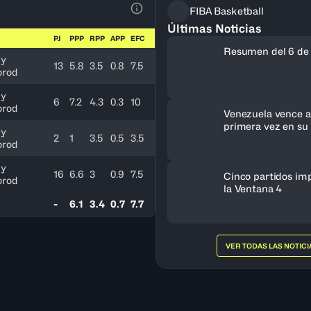
FIBA Basketball
Ver la leyenda
Últimas Noticias
PJ
PPP
RPP
APP
EFC
Resumen del 6 de
ny
13
5.8
3.5
0.8
7.5
orod
ny
6
7.2
4.3
0.3
10
orod
Venezuela vence a 
primera vez en su 
ny
2
1
3.5
0.5
3.5
clasifica al FIBA 
orod
Femenino 2027
ny
16
6.6
3
0.9
7.5
Cinco partidos im
orod
la Ventana 4
-
6.1
3.4
0.7
7.7
VER TODAS LAS NOTICI