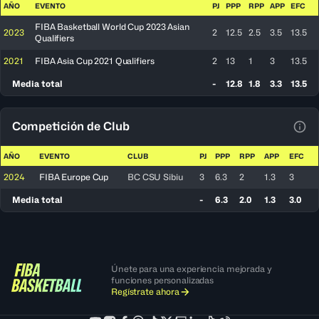
AÑO
EVENTO
PJ
PPP
RPP
APP
EFC
FIBA Basketball World Cup 2023 Asian
2023
2
12.5
2.5
3.5
13.5
Qualifiers
2021
FIBA Asia Cup 2021 Qualifiers
2
13
1
3
13.5
Media total
-
12.8
1.8
3.3
13.5
Competición de Club
Ver 
AÑO
EVENTO
CLUB
PJ
PPP
RPP
APP
EFC
2024
FIBA Europe Cup
BC CSU Sibiu
3
6.3
2
1.3
3
Media total
-
6.3
2.0
1.3
3.0
Únete para una experiencia mejorada y
funciones personalizadas
Regístrate ahora