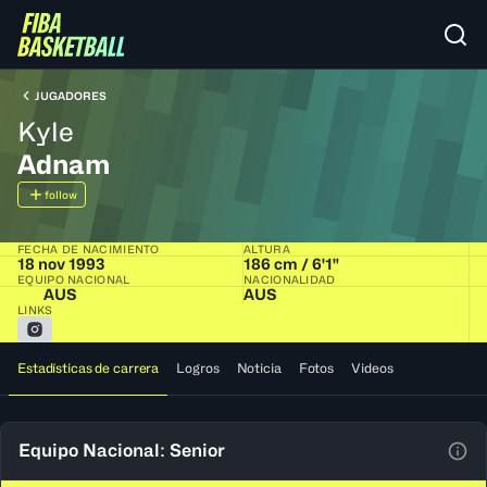
JUGADORES
Kyle
Adnam
follow
FECHA DE NACIMIENTO
ALTURA
18 nov 1993
186 cm / 6'1"
EQUIPO NACIONAL
NACIONALIDAD
AUS
AUS
LINKS
Estadísticas de carrera
Logros
Noticia
Fotos
Videos
Equipo Nacional: Senior
Ver 