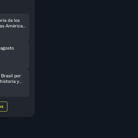
ria de los
 las Américas
do
 agosto
Brasil por
historia y
AmeriCup
AS