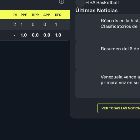
FIBA Basketball
Ver la leyenda
Últimas Noticias
PJ
PPP
RPP
APP
EFC
Récords en la histo
2
1
0
0
1
Clasificatorios de
a la Copa del Mun
-
1.0
0.0
0.0
1.0
Resumen del 6 de
Venezuela vence a 
primera vez en su 
clasifica al FIBA 
Femenino 2027
VER TODAS LAS NOTICI