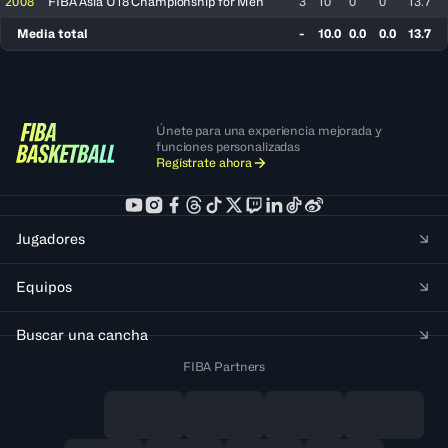
2008
FIBA Asia U18 Championship for Men
3
10
0
0
13.7
Media total
-
10.0
0.0
0.0
13.7
Únete para una experiencia mejorada y
funciones personalizadas
Regístrate ahora
Jugadores
Equipos
Buscar una cancha
FIBA Partners