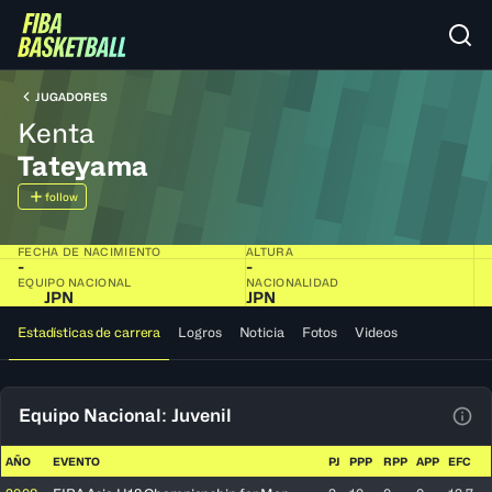
JUGADORES
Kenta
Tateyama
follow
FECHA DE NACIMIENTO
ALTURA
-
-
EQUIPO NACIONAL
NACIONALIDAD
JPN
JPN
Estadísticas de carrera
Logros
Noticia
Fotos
Videos
Equipo Nacional: Juvenil
Ver 
AÑO
EVENTO
PJ
PPP
RPP
APP
EFC