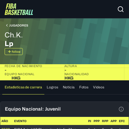
JUGADORES
Ch.K.
Lp
follow
FECHA DE NACIMIENTO
ALTURA
-
-
EQUIPO NACIONAL
NACIONALIDAD
HKG
HKG
Estadísticas de carrera
Logros
Noticia
Fotos
Videos
Equipo Nacional: Juvenil
Ver 
AÑO
EVENTO
PJ
PPP
RPP
APP
EFC