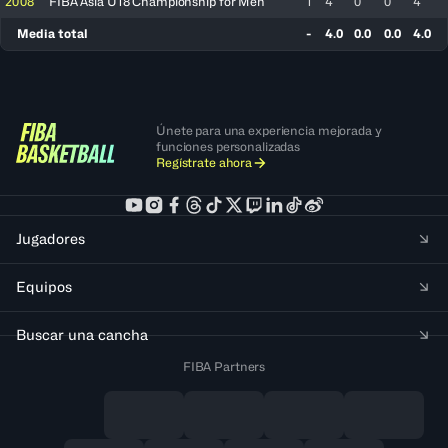
2008
FIBA Asia U18 Championship for Men
1
4
0
0
4
Media total
-
4.0
0.0
0.0
4.0
Únete para una experiencia mejorada y
funciones personalizadas
Regístrate ahora
Jugadores
Equipos
Buscar una cancha
FIBA Partners