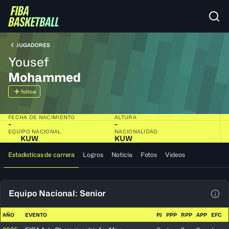
JUGADORES
Yousef
Mohammed
follow
FECHA DE NACIMIENTO
ALTURA
-
-
EQUIPO NACIONAL
NACIONALIDAD
KUW
KUW
Estadísticas de carrera
Logros
Noticia
Fotos
Videos
Equipo Nacional: Senior
Ver 
AÑO
EVENTO
PJ
PPP
RPP
APP
EFC