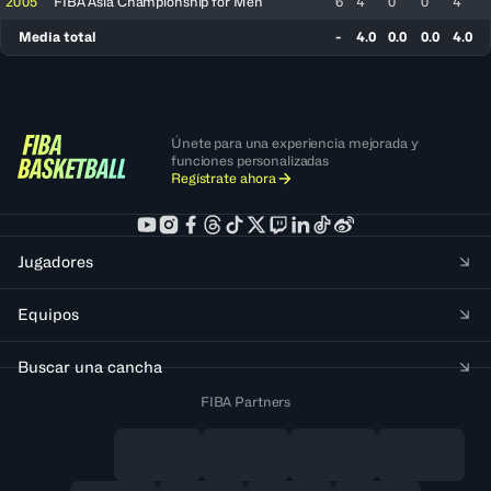
2005
FIBA Asia Championship for Men
6
4
0
0
4
Media total
-
4.0
0.0
0.0
4.0
Únete para una experiencia mejorada y
funciones personalizadas
Regístrate ahora
Jugadores
Equipos
Buscar una cancha
FIBA Partners