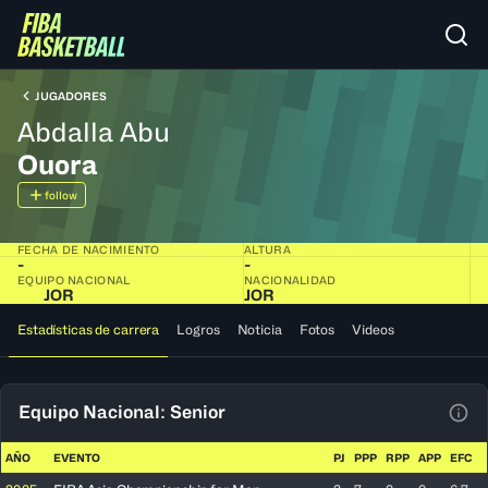
JUGADORES
Abdalla Abu
Ouora
follow
FECHA DE NACIMIENTO
ALTURA
-
-
EQUIPO NACIONAL
NACIONALIDAD
JOR
JOR
Estadísticas de carrera
Logros
Noticia
Fotos
Videos
Equipo Nacional: Senior
Ver 
AÑO
EVENTO
PJ
PPP
RPP
APP
EFC