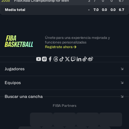
2005
FIBA Asia Championship for Men
3
7
0
0
6.7
Media total
-
7.0
0.0
0.0
6.7
Únete para una experiencia mejorada y
funciones personalizadas
Regístrate ahora
Jugadores
Equipos
Buscar una cancha
FIBA Partners