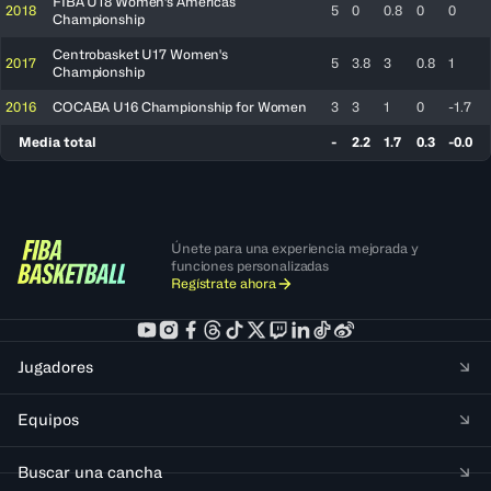
FIBA U18 Women's Americas
2018
5
0
0.8
0
0
Championship
Centrobasket U17 Women's
2017
5
3.8
3
0.8
1
Championship
2016
COCABA U16 Championship for Women
3
3
1
0
-1.7
Media total
-
2.2
1.7
0.3
-0.0
Únete para una experiencia mejorada y
funciones personalizadas
Regístrate ahora
Jugadores
Equipos
Buscar una cancha