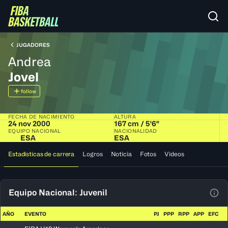
JUGADORES
Andrea
Jovel
follow
FECHA DE NACIMIENTO
ALTURA
24 nov 2000
167 cm / 5'6"
EQUIPO NACIONAL
NACIONALIDAD
ESA
ESA
Estadísticas de carrera
Logros
Noticia
Fotos
Videos
Equipo Nacional: Juvenil
Ver 
AÑO
EVENTO
PJ
PPP
RPP
APP
EFC