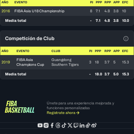
AÑO
EVENTO
PJ
PPP
RPP
APP
EFC
2016
FIBA Asia U18 Championship
8
7.1
4.8
3.8
10
Media total
-
7.1
4.8
3.8
10.0
Competición de Club
Ver 
AÑO
EVENTO
CLUB
PJ
PPP
RPP
APP
EFC
FIBA Asia
Guangdong
2019
3
18
3.7
5
15.3
Champions Cup
Southern Tigers
Media total
-
18.0
3.7
5.0
15.3
Únete para una experiencia mejorada y
funciones personalizadas
Regístrate ahora