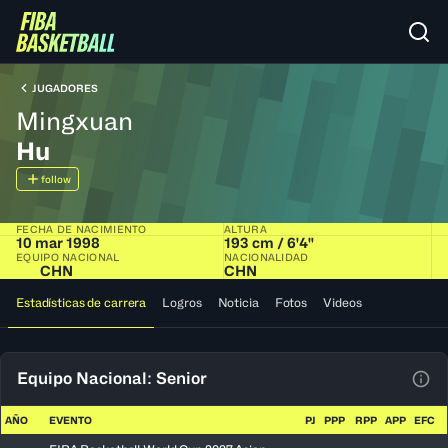
JUGADORES
Mingxuan
Hu
follow
FECHA DE NACIMIENTO
ALTURA
10 mar 1998
193 cm / 6'4"
EQUIPO NACIONAL
NACIONALIDAD
CHN
CHN
Estadísticas de carrera
Logros
Noticia
Fotos
Videos
Equipo Nacional: Senior
Ver 
AÑO
EVENTO
PJ
PPP
RPP
APP
EFC