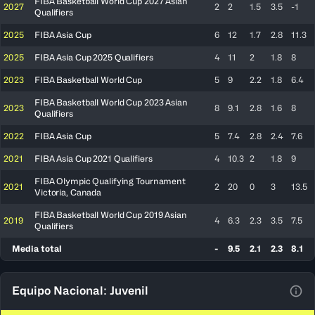
FIBA Basketball World Cup 2027 Asian
2027
2
2
1.5
3.5
-1
Qualifiers
2025
FIBA Asia Cup
6
12
1.7
2.8
11.3
2025
FIBA Asia Cup 2025 Qualifiers
4
11
2
1.8
8
2023
FIBA Basketball World Cup
5
9
2.2
1.8
6.4
FIBA Basketball World Cup 2023 Asian
2023
8
9.1
2.8
1.6
8
Qualifiers
2022
FIBA Asia Cup
5
7.4
2.8
2.4
7.6
2021
FIBA Asia Cup 2021 Qualifiers
4
10.3
2
1.8
9
FIBA Olympic Qualifying Tournament
2021
2
20
0
3
13.5
Victoria, Canada
FIBA Basketball World Cup 2019 Asian
2019
4
6.3
2.3
3.5
7.5
Qualifiers
Media total
-
9.5
2.1
2.3
8.1
Equipo Nacional: Juvenil
Ver 