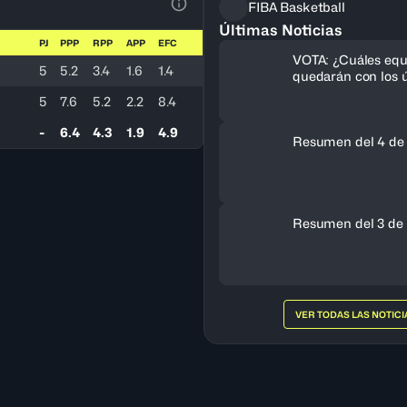
FIBA Basketball
Ver la leyenda
Últimas Noticias
PJ
PPP
RPP
APP
EFC
VOTA: ¿Cuáles equ
5
5.2
3.4
1.6
1.4
quedarán con los ú
cupos al FIBA Am
5
7.6
5.2
2.2
8.4
Femenino 2027?
-
6.4
4.3
1.9
4.9
Resumen del 4 de
Resumen del 3 de 
VER TODAS LAS NOTICI