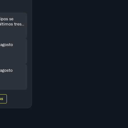
ipos se
ltimos tres
eriCup
 agosto
agosto
AS