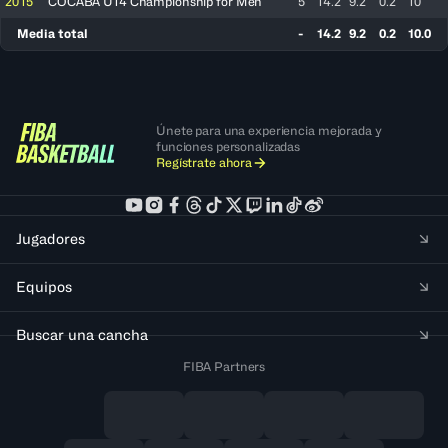
2015
COCABA U14 Championship for Men
5
14.2
9.2
0.2
10
Media total
-
14.2
9.2
0.2
10.0
Únete para una experiencia mejorada y
funciones personalizadas
Regístrate ahora
Jugadores
Equipos
Buscar una cancha
FIBA Partners