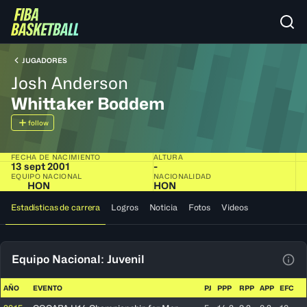
JUGADORES
Josh Anderson
Whittaker Boddem
follow
FECHA DE NACIMIENTO
ALTURA
13 sept 2001
-
EQUIPO NACIONAL
NACIONALIDAD
HON
HON
Estadísticas de carrera
Logros
Noticia
Fotos
Videos
Equipo Nacional: Juvenil
Ver 
AÑO
EVENTO
PJ
PPP
RPP
APP
EFC