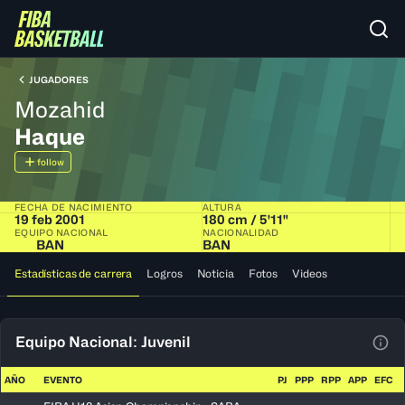
JUGADORES
Mozahid
Haque
follow
FECHA DE NACIMIENTO
ALTURA
19 feb 2001
180 cm / 5'11"
EQUIPO NACIONAL
NACIONALIDAD
BAN
BAN
Estadísticas de carrera
Logros
Noticia
Fotos
Videos
Equipo Nacional: Juvenil
Ver 
AÑO
EVENTO
PJ
PPP
RPP
APP
EFC