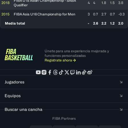
FIBA U18 Asian Championship - SABA
2018
4
4
1.8
1.5
3.8
Qualifier
2015
FIBA Asia U16 Championship for Men
3
0.7
2.7
0.7
-0.3
Media total
-
2.6
2.2
1.2
2.0
Únete para una experiencia mejorada y
funciones personalizadas
Regístrate ahora
Jugadores
Equipos
Buscar una cancha
FIBA Partners