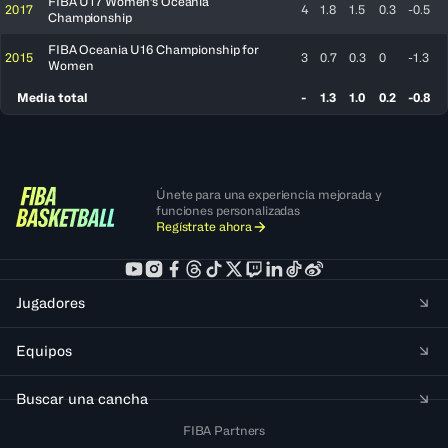
FIBA U17 Women's Oceania
2017
4
1.8
1.5
0.3
-0.5
Championship
FIBA Oceania U16 Championship for
2015
3
0.7
0.3
0
-1.3
Women
Media total
-
1.3
1.0
0.2
-0.8
Únete para una experiencia mejorada y
funciones personalizadas
Regístrate ahora
Jugadores
Equipos
Buscar una cancha
FIBA Partners