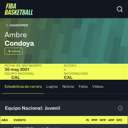
JUGADORES
Ambre
Condoya
follow
FECHA DE NACIMIENTO
ALTURA
30 may 2001
-
EQUIPO NACIONAL
NACIONALIDAD
CAL
CAL
Estadísticas de carrera
Logros
Noticia
Fotos
Videos
Equipo Nacional: Juvenil
Ver 
AÑO
EVENTO
PJ
PPP
RPP
APP
EFC