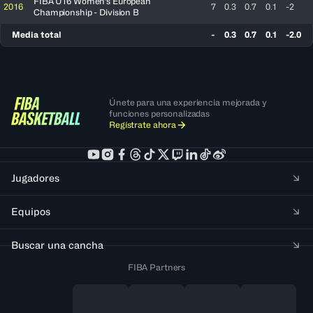
FIBA U16 Women's European
2016
7
0.3
0.7
0.1
-2
Championship - Division B
Media total
-
0.3
0.7
0.1
-2.0
Únete para una experiencia mejorada y
funciones personalizadas
Regístrate ahora
Jugadores
Equipos
Buscar una cancha
FIBA Partners