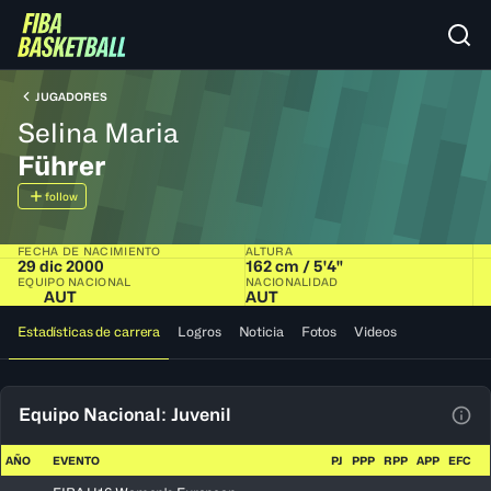
JUGADORES
Selina Maria
Führer
follow
FECHA DE NACIMIENTO
ALTURA
29 dic 2000
162 cm / 5'4"
EQUIPO NACIONAL
NACIONALIDAD
AUT
AUT
Estadísticas de carrera
Logros
Noticia
Fotos
Videos
Equipo Nacional: Juvenil
Ver 
AÑO
EVENTO
PJ
PPP
RPP
APP
EFC