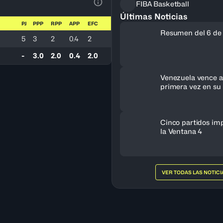
FIBA Basketball
Ver la leyenda
Últimas Noticias
PJ
PPP
RPP
APP
EFC
Resumen del 6 de
5
3
2
0.4
2
-
3.0
2.0
0.4
2.0
Venezuela vence a 
primera vez en su 
clasifica al FIBA 
Femenino 2027
Cinco partidos im
la Ventana 4
VER TODAS LAS NOTICI