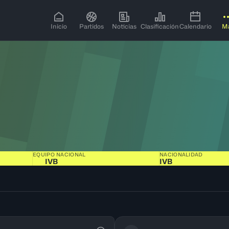
Inicio
Partidos
Noticias
Clasificación
Calendario
M
EQUIPO NACIONAL
NACIONALIDAD
IVB
IVB