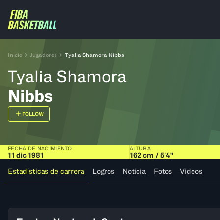
Inicio
Jugadores
Tyalia Shamora Nibbs
Tyalia Shamora
Nibbs
FOLLOW
FECHA DE NACIMIENTO
ALTURA
11 dic 1981
162 cm / 5'4"
Estadísticas de carrera
Logros
Noticia
Fotos
Videos