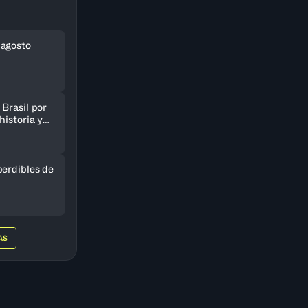
 agosto
Brasil por
historia y
AmeriCup
perdibles de
AS