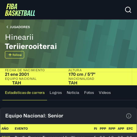
JUGADORES
Hinearii
Teriierooiterai
follow
FECHA DE NACIMIENTO
ALTURA
21 ene 2001
170 cm / 5'7"
EQUIPO NACIONAL
NACIONALIDAD
TAH
TAH
Estadísticas de carrera
Logros
Noticia
Fotos
Videos
Equipo Nacional: Senior
Ver 
AÑO
EVENTO
PJ
PPP
RPP
APP
EFC