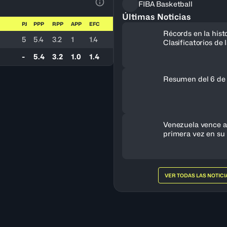
FIBA Basketball
Ver la leyenda
Últimas Noticias
PJ
PPP
RPP
APP
EFC
Récords en la histo
5
5.4
3.2
1
1.4
Clasificatorios de
a la Copa del Mun
-
5.4
3.2
1.0
1.4
Resumen del 6 de
Venezuela vence a 
primera vez en su 
clasifica al FIBA 
Femenino 2027
VER TODAS LAS NOTICI