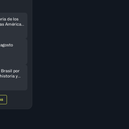
ria de los
 las Américas
do
 agosto
Brasil por
historia y
AmeriCup
AS