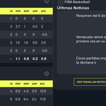
FIBA Basketball
Ver la leyenda
Últimas Noticias
PJ
PPP
RPP
APP
EFC
Resumen del 6 de
1
0
0
0
0
3
2.7
1
0.3
2
2
0
0
0
-0.5
Venezuela vence a 
primera vez en su 
2
1.5
1.5
0.5
2.5
clasifica al FIBA 
Femenino 2027
2
0
0
0
-0.5
Cinco partidos im
-
1.1
0.6
0.2
0.9
la Ventana 4
Ver la leyenda
VER TODAS LAS NOTICI
PJ
PPP
RPP
APP
EFC
4
9.5
4.3
3.3
13.5
5
8.6
6.4
2.4
11.8