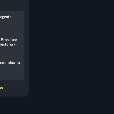
 agosto
Brasil por
historia y
AmeriCup
perdibles de
AS