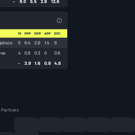
-
9.0
5.5
2.8
12.6
Ver la leyenda
PJ
PPP
RPP
APP
EFC
jalisco
5
6.4
2.6
1.4
8
res
4
0.8
0.3
0
0.8
-
3.9
1.6
0.8
4.8
 Partners