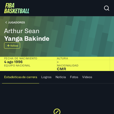
JUGADORES
Arthur Sean
Yanga Bakinde
follow
FECHA DE NACIMIENTO
ALTURA
4 ago 1996
-
EQUIPO NACIONAL
NACIONALIDAD
CMR
Estadísticas de carrera
Logros
Noticia
Fotos
Videos