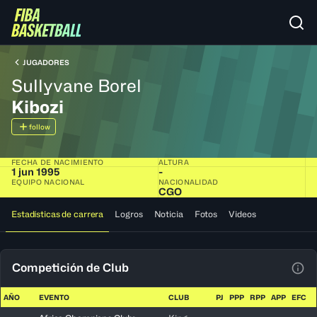
JUGADORES
Sullyvane Borel
Kibozi
follow
FECHA DE NACIMIENTO
ALTURA
1 jun 1995
-
EQUIPO NACIONAL
NACIONALIDAD
CGO
Estadísticas de carrera
Logros
Noticia
Fotos
Videos
Competición de Club
Ver 
AÑO
EVENTO
CLUB
PJ
PPP
RPP
APP
EFC