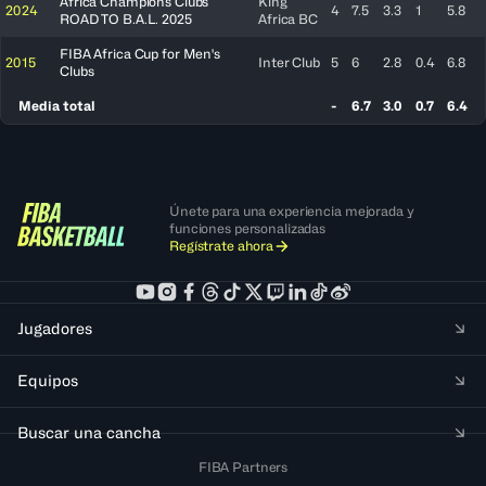
Africa Champions Clubs
King
2024
4
7.5
3.3
1
5.8
ROAD TO B.A.L. 2025
Africa BC
FIBA Africa Cup for Men's
2015
Inter Club
5
6
2.8
0.4
6.8
Clubs
Media total
-
6.7
3.0
0.7
6.4
Únete para una experiencia mejorada y
funciones personalizadas
Regístrate ahora
Jugadores
Equipos
Buscar una cancha
FIBA Partners