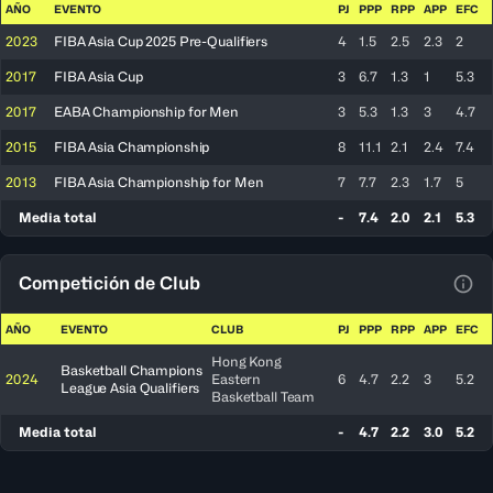
AÑO
EVENTO
PJ
PPP
RPP
APP
EFC
2023
FIBA Asia Cup 2025 Pre-Qualifiers
4
1.5
2.5
2.3
2
2017
FIBA Asia Cup
3
6.7
1.3
1
5.3
2017
EABA Championship for Men
3
5.3
1.3
3
4.7
2015
FIBA Asia Championship
8
11.1
2.1
2.4
7.4
2013
FIBA Asia Championship for Men
7
7.7
2.3
1.7
5
Media total
-
7.4
2.0
2.1
5.3
Competición de Club
Ver 
AÑO
EVENTO
CLUB
PJ
PPP
RPP
APP
EFC
Hong Kong
Basketball Champions
2024
Eastern
6
4.7
2.2
3
5.2
League Asia Qualifiers
Basketball Team
Media total
-
4.7
2.2
3.0
5.2