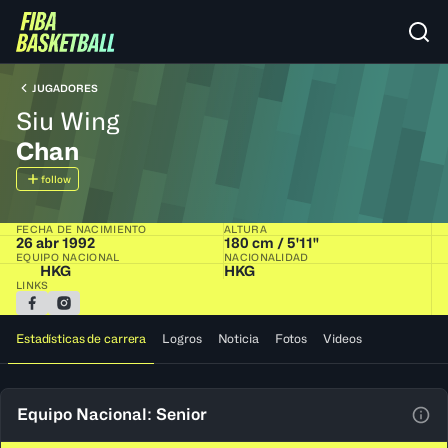
JUGADORES
Siu Wing
Chan
follow
FECHA DE NACIMIENTO
ALTURA
26 abr 1992
180 cm / 5'11"
EQUIPO NACIONAL
NACIONALIDAD
HKG
HKG
LINKS
Estadísticas de carrera
Logros
Noticia
Fotos
Videos
Equipo Nacional: Senior
Ver 