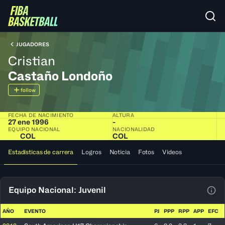
JUGADORES
Cristian
Castaño Londoño
follow
FECHA DE NACIMIENTO
ALTURA
27 ene 1996
-
EQUIPO NACIONAL
NACIONALIDAD
COL
COL
Estadísticas de carrera
Logros
Noticia
Fotos
Videos
Equipo Nacional: Juvenil
Ver 
AÑO
EVENTO
PJ
PPP
RPP
APP
EFC