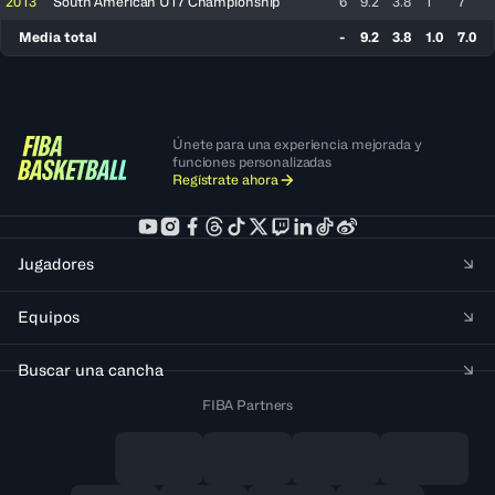
2013
South American U17 Championship
6
9.2
3.8
1
7
Media total
-
9.2
3.8
1.0
7.0
Únete para una experiencia mejorada y
funciones personalizadas
Regístrate ahora
Jugadores
Equipos
Buscar una cancha
FIBA Partners