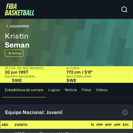
JUGADORES
Kristin
Seman
follow
FECHA DE NACIMIENTO
ALTURA
30 jun 1997
172 cm / 5'8"
EQUIPO NACIONAL
NACIONALIDAD
SWE
SWE
Estadísticas de carrera
Logros
Noticia
Fotos
Videos
Equipo Nacional: Juvenil
Ver 
AÑO
EVENTO
PJ
PPP
RPP
APP
EFC