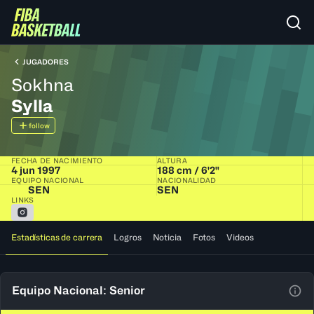
JUGADORES
Sokhna
Sylla
follow
FECHA DE NACIMIENTO
ALTURA
4 jun 1997
188 cm / 6'2"
EQUIPO NACIONAL
NACIONALIDAD
SEN
SEN
LINKS
Estadísticas de carrera
Logros
Noticia
Fotos
Videos
Equipo Nacional: Senior
Ver 