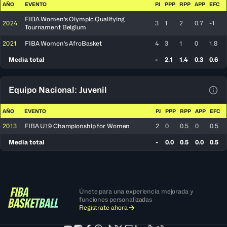
AÑO
EVENTO
PJ
PPP
RPP
APP
EFC
FIBA Women's Olympic Qualifying
2024
3
1
2
0.7
-1
Tournament Belgium
2021
FIBA Women's AfroBasket
4
3
1
0
1.8
Media total
-
2.1
1.4
0.3
0.6
Equipo Nacional: Juvenil
Ver 
AÑO
EVENTO
PJ
PPP
RPP
APP
EFC
2013
FIBA U19 Championship for Women
2
0
0.5
0
0.5
Media total
-
0.0
0.5
0.0
0.5
Únete para una experiencia mejorada y
funciones personalizadas
Regístrate ahora