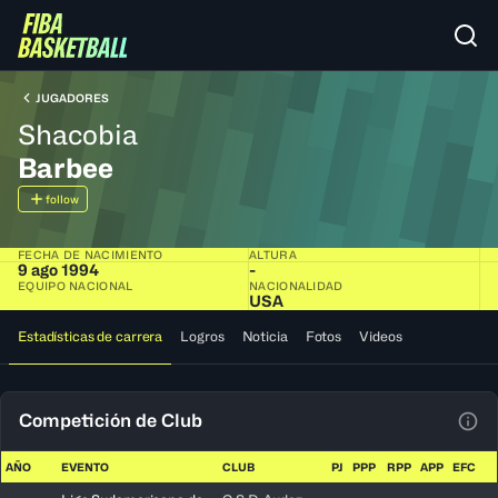
JUGADORES
Shacobia
Barbee
follow
FECHA DE NACIMIENTO
ALTURA
9 ago 1994
-
EQUIPO NACIONAL
NACIONALIDAD
USA
Estadísticas de carrera
Logros
Noticia
Fotos
Videos
Competición de Club
Ver 
AÑO
EVENTO
CLUB
PJ
PPP
RPP
APP
EFC