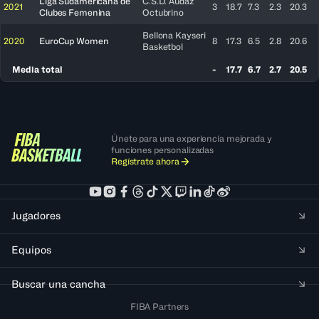
Liga Sudamericana de
C.S.D. Audaz
2021
3
18.7
7.3
2.3
20.3
Clubes Femenina
Octubrino
Bellona Kayseri
2020
EuroCup Women
8
17.3
6.5
2.8
20.6
Basketbol
Media total
-
17.7
6.7
2.7
20.5
Únete para una experiencia mejorada y
funciones personalizadas
Regístrate ahora
Jugadores
Equipos
Buscar una cancha
FIBA Partners