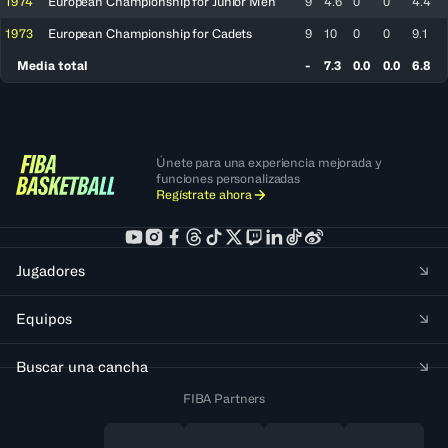
1974
European Championship for Junior Men
9
4.6
0
0
4.4
1973
European Championship for Cadets
9
10
0
0
9.1
Media total
-
7.3
0.0
0.0
6.8
Únete para una experiencia mejorada y
funciones personalizadas
Regístrate ahora
Jugadores
Equipos
Buscar una cancha
FIBA Partners