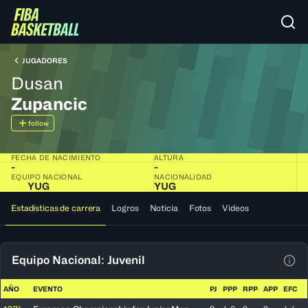
JUGADORES
Dusan
Zupancic
follow
FECHA DE NACIMIENTO
ALTURA
-
-
EQUIPO NACIONAL
NACIONALIDAD
YUG
YUG
Estadísticas de carrera
Logros
Noticia
Fotos
Videos
Equipo Nacional: Juvenil
Ver 
AÑO
EVENTO
PJ
PPP
RPP
APP
EFC