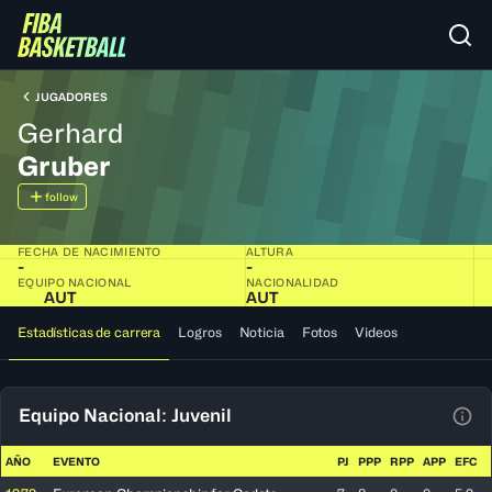
JUGADORES
Gerhard
Gruber
follow
FECHA DE NACIMIENTO
ALTURA
-
-
EQUIPO NACIONAL
NACIONALIDAD
AUT
AUT
Estadísticas de carrera
Logros
Noticia
Fotos
Videos
Equipo Nacional: Juvenil
Ver 
AÑO
EVENTO
PJ
PPP
RPP
APP
EFC