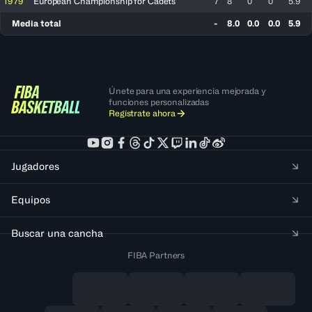
1979
European Championship for Cadets
7
8
0
0
5.9
Media total
-
8.0
0.0
0.0
5.9
Únete para una experiencia mejorada y
funciones personalizadas
Regístrate ahora
Jugadores
Equipos
Buscar una cancha
FIBA Partners