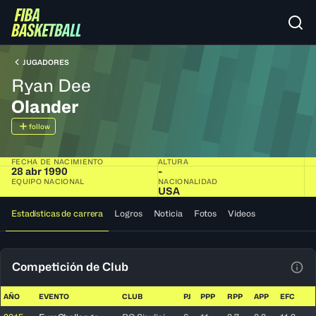
JUGADORES
Ryan Dee
Olander
follow
FECHA DE NACIMIENTO
ALTURA
28 abr 1990
-
EQUIPO NACIONAL
NACIONALIDAD
USA
Estadísticas de carrera
Logros
Noticia
Fotos
Videos
Competición de Club
Ver 
AÑO
EVENTO
CLUB
PJ
PPP
RPP
APP
EFC