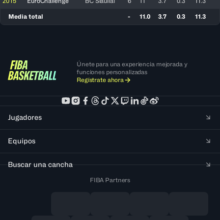
2015
EuroChallenge
BC Siauliai
6
11
3.7
0.3
11.3
Media total
-
11.0
3.7
0.3
11.3
Únete para una experiencia mejorada y
funciones personalizadas
Regístrate ahora
Jugadores
Equipos
Buscar una cancha
FIBA Partners