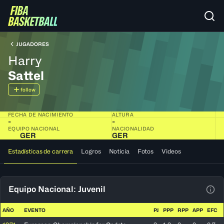
JUGADORES
Harry
Sattel
follow
FECHA DE NACIMIENTO
ALTURA
-
-
EQUIPO NACIONAL
NACIONALIDAD
GER
GER
Estadísticas de carrera
Logros
Noticia
Fotos
Videos
Equipo Nacional: Juvenil
Ver 
AÑO
EVENTO
PJ
PPP
RPP
APP
EFC