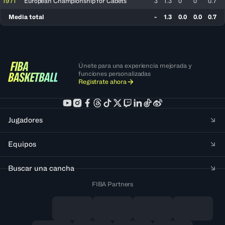
1971
European Championship for Cadets
3
1.3
0
0
0.7
Media total
-
1.3
0.0
0.0
0.7
Únete para una experiencia mejorada y
funciones personalizadas
Regístrate ahora
Jugadores
Equipos
Buscar una cancha
FIBA Partners