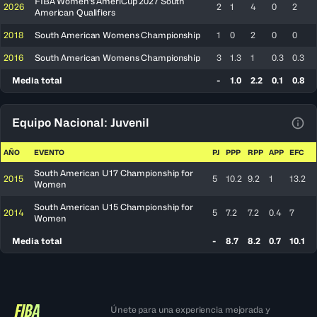
FIBA Women's AmeriCup 2027 South
2026
2
1
4
0
2
American Qualifiers
2018
South American Womens Championship
1
0
2
0
0
2016
South American Womens Championship
3
1.3
1
0.3
0.3
Media total
-
1.0
2.2
0.1
0.8
Equipo Nacional: Juvenil
Ver 
AÑO
EVENTO
PJ
PPP
RPP
APP
EFC
South American U17 Championship for
2015
5
10.2
9.2
1
13.2
Women
South American U15 Championship for
2014
5
7.2
7.2
0.4
7
Women
Media total
-
8.7
8.2
0.7
10.1
Únete para una experiencia mejorada y