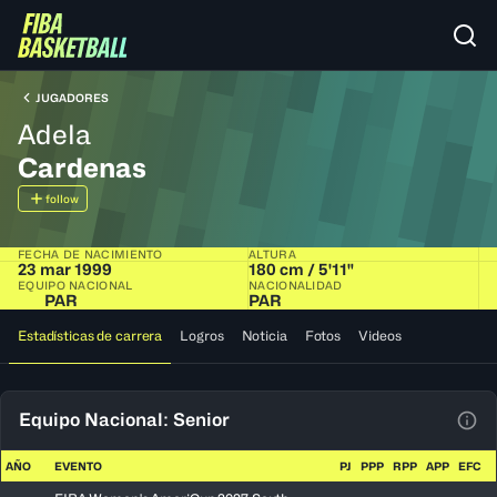
JUGADORES
Adela
Cardenas
follow
FECHA DE NACIMIENTO
ALTURA
23 mar 1999
180 cm / 5'11"
EQUIPO NACIONAL
NACIONALIDAD
PAR
PAR
Estadísticas de carrera
Logros
Noticia
Fotos
Videos
Equipo Nacional: Senior
Ver 
AÑO
EVENTO
PJ
PPP
RPP
APP
EFC