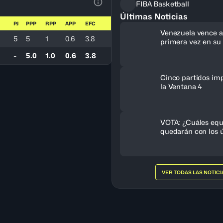
FIBA Basketball
Ver la leyenda
Últimas Noticias
PJ
PPP
RPP
APP
EFC
Venezuela vence a 
5
5
1
0.6
3.8
primera vez en su 
clasifica al FIBA 
-
5.0
1.0
0.6
3.8
Femenino 2027
Cinco partidos im
la Ventana 4
VOTA: ¿Cuáles equ
quedarán con los ú
cupos al FIBA Am
Femenino 2027?
VER TODAS LAS NOTICI