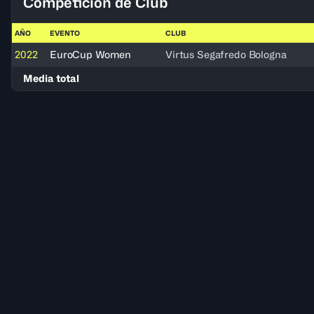
Competición de Club
AÑO
EVENTO
CLUB
2022
EuroCup Women
Virtus Segafredo Bologna
Media total