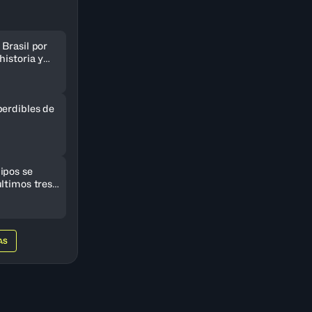
Brasil por
historia y
AmeriCup
perdibles de
ipos se
ltimos tres
eriCup
AS