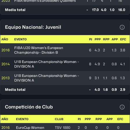
2023
FIBA Women's EuroBasket Qualifiers
1
17
4
1
16
Media total
-
17.0
4.0
1.0
16.0
Equipo Nacional: Juvenil
Ver 
AÑO
EVENTO
PJ
PPP
RPP
APP
EFC
FIBA U20 Women's European
2016
6
4.3
2
1.3
3.8
Championship - Division B
U18 European Championship Women -
2014
8
4.9
2
0.8
4.1
DIVISION A
U18 European Championship Women -
2013
9
3.1
1.1
0.6
1.3
DIVISION A
Media total
-
4.0
1.6
0.9
2.9
Competición de Club
Ver 
AÑO
EVENTO
CLUB
PJ
PPP
RPP
APP
EFC
2016
EuroCup Women
TSV 1880
2
0
0
0
0