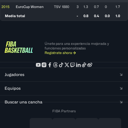
2015
EuroCup Women
TSV 1880
3
1.3
0.7
0
1.7
Media total
-
0.8
0.4
0.0
1.0
Únete para una experiencia mejorada y
funciones personalizadas
Regístrate ahora
Jugadores
Equipos
Buscar una cancha
FIBA Partners