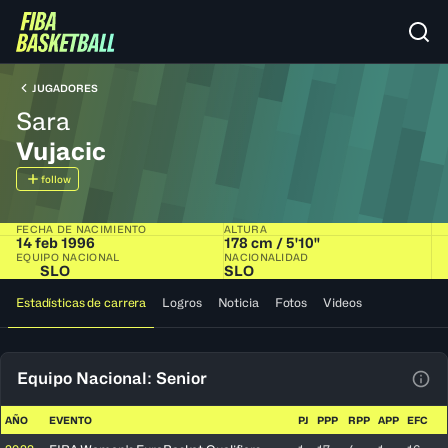
JUGADORES
Sara
Vujacic
follow
FECHA DE NACIMIENTO
ALTURA
14 feb 1996
178 cm / 5'10"
EQUIPO NACIONAL
NACIONALIDAD
SLO
SLO
Estadísticas de carrera
Logros
Noticia
Fotos
Videos
Equipo Nacional: Senior
Ver 
AÑO
EVENTO
PJ
PPP
RPP
APP
EFC