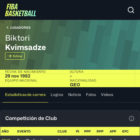
JUGADORES
Biktori
Kvimsadze
follow
FECHA DE NACIMIENTO
ALTURA
29 nov 1982
-
EQUIPO NACIONAL
NACIONALIDAD
GEO
Estadísticas de carrera
Logros
Noticia
Fotos
Videos
Competición de Club
Ver 
AÑO
EVENTO
CLUB
PJ
PPP
RPP
APP
EFC