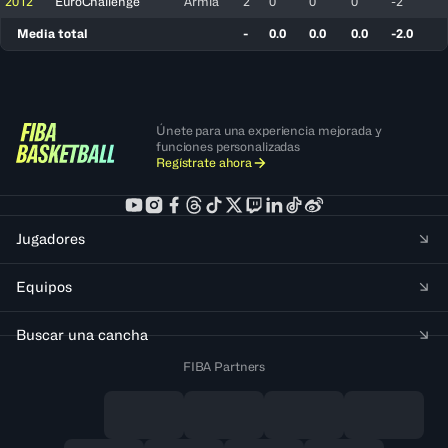
2012
EuroChallenge
Armia
2
0
0
0
-2
Media total
-
0.0
0.0
0.0
-2.0
Únete para una experiencia mejorada y
funciones personalizadas
Regístrate ahora
Jugadores
Equipos
Buscar una cancha
FIBA Partners