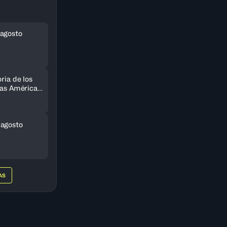
agosto
ria de los
 las Américas
do
 agosto
AS