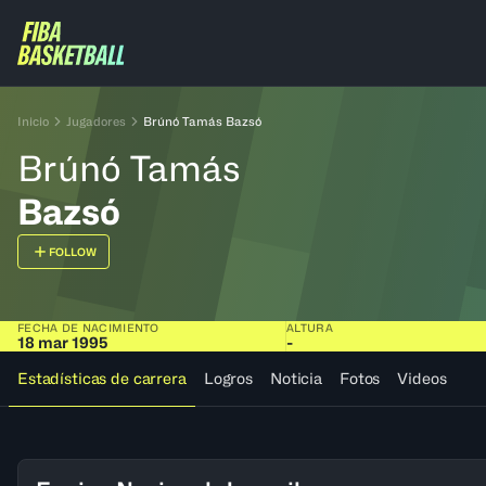
Inicio
Jugadores
Brúnó Tamás Bazsó
Brúnó Tamás
Bazsó
FOLLOW
FECHA DE NACIMIENTO
ALTURA
18 mar 1995
-
Estadísticas de carrera
Logros
Noticia
Fotos
Videos