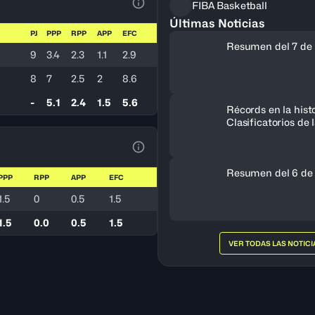
FIBA Basketball
Ver la leyenda
Últimas Noticias
PJ
PPP
RPP
APP
EFC
Resumen del 7 de 
9
3.4
2.3
1.1
2.9
8
7
2.5
2
8.6
-
5.1
2.4
1.5
5.6
Récords en la histo
Clasificatorios de
a la Copa del Mun
Ver la leyenda
Resumen del 6 de
PPP
RPP
APP
EFC
1.5
0
0.5
1.5
1.5
0.0
0.5
1.5
VER TODAS LAS NOTICI