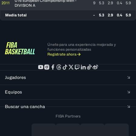
U16 European Championship Men -
2011
9
5.3
2.9
0.4
5.9
DIVISION A
Media total
-
5.3
2.9
0.4
5.9
Únete para una experiencia mejorada y
funciones personalizadas
Regístrate ahora
Jugadores
Equipos
Buscar una cancha
FIBA Partners