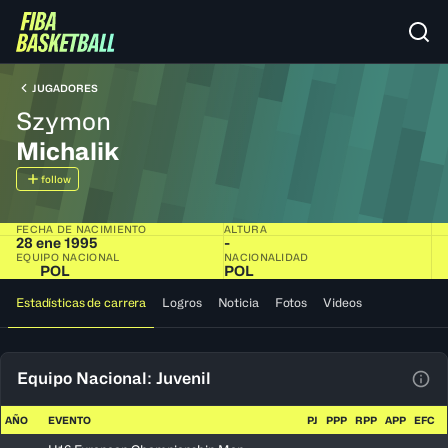
JUGADORES
Szymon
Michalik
follow
FECHA DE NACIMIENTO
ALTURA
28 ene 1995
-
EQUIPO NACIONAL
NACIONALIDAD
POL
POL
Estadísticas de carrera
Logros
Noticia
Fotos
Videos
Equipo Nacional: Juvenil
Ver 
AÑO
EVENTO
PJ
PPP
RPP
APP
EFC